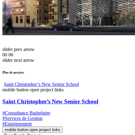
slider prev arrow
00
00
slider next arrow
Plus de projets
Saint Christopher’s New Senior School
mobile button open project links
Saint Christopher’s New Senior School
#Consultance Budgétaire
#Services de Gestion
#Enseignement
mobile button open project links