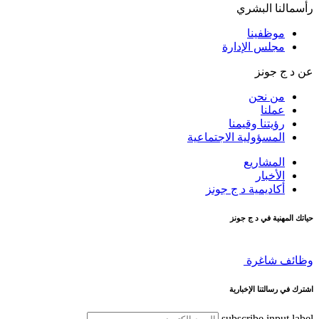
رأسمالنا البشري
موظفينا
مجلس الإدارة
عن د ج جونز
من نحن
عملنا
رؤيتنا وقيمنا
المسؤولية الاجتماعية
المشاريع
الأخبار
أكاديمية د ج جونز
حياتك المهنية في د ج جونز
وظائف شاغرة
اشترك في رسالتنا الإخبارية
subscribe input label